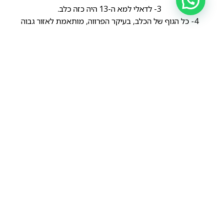
3- לדאלי למא ה-13 היה כזה כלב.
4- כל הגוף של הכלב, בעיקר הפרווה, מותאמת לאזור גבוה
וקר מאוד, עם רוחות חזקות שאופיני לטיבט.
הקי אפסו נדיר מאוד בעולם, בעיקר בעולם המערבי, ניתן עדיין
למצוא אותו באזור סין וכמו כל הכלבים באזור גם הוא יורד
מהמסטיף הטיבטי הקדום.
כיום פועלות מספר עמותות בסין שנועדו לשמר ולפתח את
הגזע, יש אפילו בפייסבוק קבוצה לאוהבי הגזע.
הקודם
הבא
קאבאליר ספניאל קינג צ'ארלס – Cavalier spaniel king charles
Tibetan kyi apso