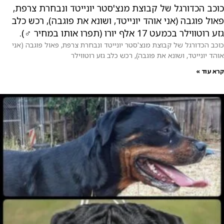
כוכב הכדורגל של קבוצת מנצ'סטר יונייטד ונבחרת צרפת,
פאול פוגבה (אני אוהד יונייטד, ושונא את פוגבה), רכש כלב
גזע רוטווילר בכמעט 17 אלף יורו (תפרו אותו במחיר ‍♂️).
כוכב הכדורגל של קבוצת מנצ'סטר יונייטד ונבחרת צרפת, פאול פוגבה (אני
אוהד יונייטד, ושונא את פוגבה), רכש כלב גזע רוטווילר
קרא עוד »