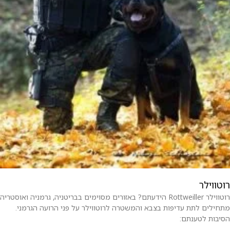
רוטווילר
רוטווילר Rottweiller הידעתם? באזורים מסוימים בבריטניה, גרמניה ואוסטריה
מתחילים לתת עדיפות בצבא והמשטרה לרוטווילר על פני הרועה הגרמני.
הסיבות לטענתם: