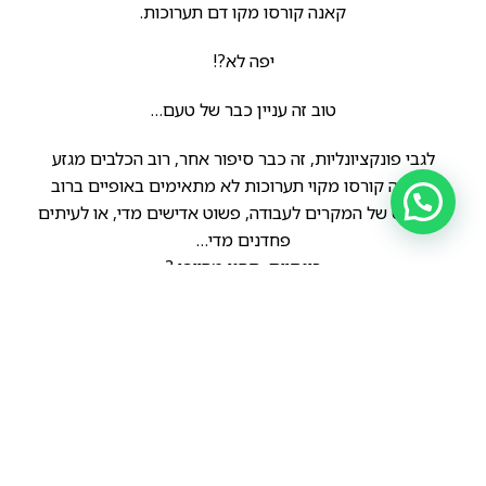
קאנה קורסו מקו דם תערוכות.
יפה לא?!
טוב זה עניין כבר של טעם…
לגבי פונקציונליות, זה כבר סיפור אחר, רוב הכלבים מגזע
הקאנה קורסו מקוי תערוכות לא מתאימים באופיים ברוב
המוחלט של המקרים לעבודה, פשוט אדישים מדי, או לעיתים
פחדנים מדי…
בינתיים, תהנו מהיופי ?
הקודם
הבא
קאנה קורסו משנות השישים…
שימו לב לשוני שחל במבנה הגולגולת של גזע הקאנה קורסו במהלך 40 השנים האחרונות.