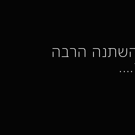
 השתנה הרבה
….