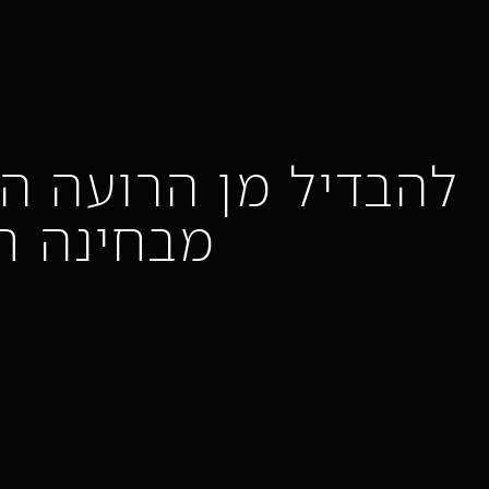
להבדיל מן הרועה ה
מבחינה ח