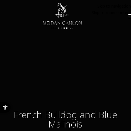
Skip to navigation
Skip to main content
פתח סרגל נ
French Bulldog and Blue
Malinois