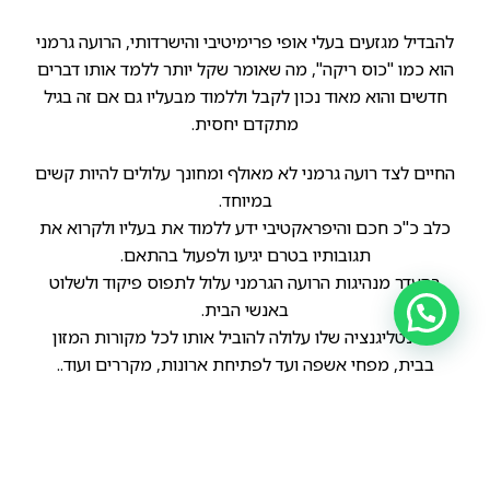
להבדיל מגזעים בעלי אופי פרימיטיבי והישרדותי, הרועה גרמני
הוא כמו "כוס ריקה", מה שאומר שקל יותר ללמד אותו דברים
חדשים והוא מאוד נכון לקבל וללמוד מבעליו גם אם זה בגיל
מתקדם יחסית.
החיים לצד רועה גרמני לא מאולף ומחונך עלולים להיות קשים
במיוחד.
כלב כ"כ חכם והיפראקטיבי ידע ללמוד את בעליו ולקרוא את
תגובותיו בטרם יגיעו ולפעול בהתאם.
בהעדר מנהיגות הרועה הגרמני עלול לתפוס פיקוד ולשלוט
באנשי הבית.
האינטליגנציה שלו עלולה להוביל אותו לכל מקורות המזון
בבית, מפחי אשפה ועד לפתיחת ארונות, מקררים ועוד..
בתמונה שלפניכם אתם יכולים לראות רועה גרמני מקו דם
עבודה בקונדישן מצויין.