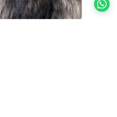
אחד הסימנים היותר בולטים אשר מאפיינים את הרועה הקווקז
מתחילת זרבווית הא
בנוסף, לרוב, הרועה הקווקזי יהי