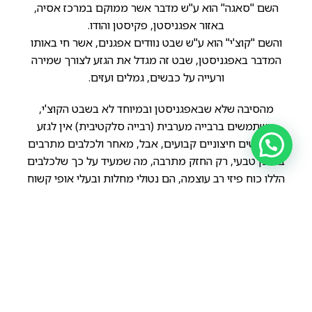
השם "סאגה" הוא ע"ש מדבר אשר ממוקם במרכז אסיה,
באזור אפגניסטן, פקיסטן והודו.
והשם "קוצ'י" הוא ע"ש שבט נוודים אפגנים, אשר חי באותו
המדבר באפגניסטן, שבט זה מגדל את הגזע לצורך שמירה
ורעייה על כבשים, גמלים ועזים.
מהסיבה שלא שבאפגניסטן ובמיוחד לא בשבט הקוצ'י,
משתמשים ברבייה מערבית (רבייה סלקטיבית) אין לגזע
סטנדרטים חיצוניים קבועים, אבל, מאחר ולכלבים מתרבים
באופן טבעי, רק החזק מתרבה, מה שמעיד על כך שלכלבים
הללו כוח פיזי רב עוצמה, הם נטולי מחלות ובעלי אופי קשוח
במיוחד!