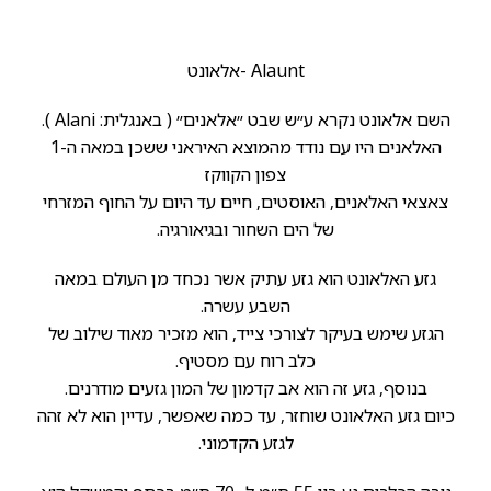
Alaunt -אלאונט
השם אלאונט נקרא ע״ש שבט ״אלאנים״ ( באנגלית: Alani ).
האלאנים היו עם נודד מהמוצא האיראני ששכן במאה ה-1
צפון הקווקז
צאצאי האלאנים, האוסטים, חיים עד היום על החוף המזרחי
של הים השחור ובגיאורגיה.
גזע האלאונט הוא גזע עתיק אשר נכחד מן העולם במאה
השבע עשרה.
הגזע שימש בעיקר לצורכי צייד, הוא מזכיר מאוד שילוב של
כלב רוח עם מסטיף.
בנוסף, גזע זה הוא אב קדמון של המון גזעים מודרנים.
כיום גזע האלאונט שוחזר, עד כמה שאפשר, עדיין הוא לא זהה
לגזע הקדמוני.