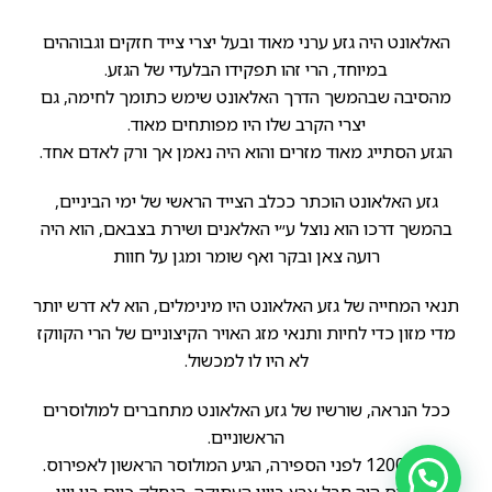
האלאונט היה גזע ערני מאוד ובעל יצרי צייד חזקים וגבוההים
במיוחד, הרי זהו תפקידו הבלעדי של הגזע.
מהסיבה שבהמשך הדרך האלאונט שימש כתומך לחימה, גם
יצרי הקרב שלו היו מפותחים מאוד.
הגזע הסתייג מאוד מזרים והוא היה נאמן אך ורק לאדם אחד.
גזע האלאונט הוכתר ככלב הצייד הראשי של ימי הביניים,
בהמשך דרכו הוא נוצל ע״י האלאנים ושירת בצבאם, הוא היה
רועה צאן ובקר ואף שומר ומגן על חוות
תנאי המחייה של גזע האלאונט היו מינימלים, הוא לא דרש יותר
מדי מזון כדי לחיות ותנאי מזג האויר הקיצוניים של הרי הקווקז
לא היו לו למכשול.
ככל הנראה, שורשיו של גזע האלאונט מתחברים למולוסרים
הראשוניים.
בשנת 1200 לפני הספירה, הגיע המולוסר הראשון לאפירוס.