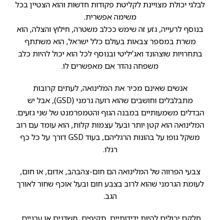
לבלגי יכולת מצויינת לקליטת פקודות חדשות והוא הצטיין בכל
משימה אפשרית.
בנוסף לרעייה, גזע זה שימש ככלב משטרה, חילוץ והצלה, הוא
משרת במספר צבאות בעולם כלל ישראל, הוא משתתף
בתחרויות שוצהונד ואג'יליטי ובנוסף לכל הוא יכול להיות כלב
משפחה נהדר אם מאפשרים לו.
אנשים שאינם מכיר את המלינואה, לעתים קרובות
מתבלבלים וחושבים שהוא רועה גרמני (GSD), אבל יש
הבדלים משמעותיים במבנה הגוף והטמפרמנט של שני גזעים.
המלינואה הוא קטן יותר ובעל עצמות קלות, הוא עומד עם רוב
משקל גופו על בהונות הרגליהם, בעוד GSD דורך על כל כף
רגלו.
צבעי הפרווה של המלינואה הם חום-צהבהב, אדום, או חום,
לעומת הגרמני שהוא לרוב בצבע חום ובעל אוכף שחור לאורך
הגב.
חלקם יכולים להיות ידידותיים, תקיפים, חשדנים או ערניים,