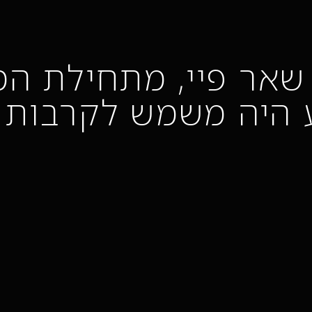
 שאר פיי, מתחילת ה
 היה משמש לקרבות כ