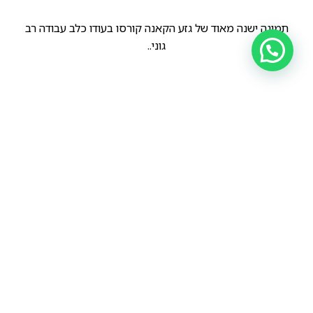
תמונה ישנה מאוד של גזע הקאנה קורסו בעודו כלב עבודה רב
גוני..
הקודם
הבא
קאנה קורסו בסיציליה, שנת 1960.
קאנה קורסו משנות השישים…
© כל הזכויות שמורות ל מידן כחלון |
עיצוב UX/UI ובניית אתרים - סטודיו