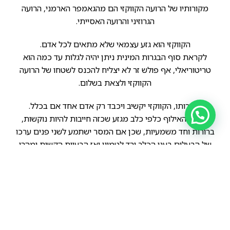
מקורותיו של הרועה הקווקזי הם מהגאמפר הארמני, הרועה
הגרוזיני והרועה האסייתי.
הקווקזי הוא גזע עצמאי שלא מתאים לכל אדם.
לקראת סוף הבגרות המינית ניתן יהיה לגלות עד כמה הוא
טריטוריאלי, אף פולש זר לא יצליח להכנס לשטחו של הרועה
הקווקזי ולצאת בשלום.
בבגרותו, הקווקזי יקשיב ויכבד רק אדם אחד אם בכלל.
שיטות האילוף כלפי כלב מגזע שכזה חייבות להיות נוקשות,
ברורות וחד משמעיות, שכן אם המסר ישתמע לשני פנים ערכו
של הבעלים בעני הכלב ירד לטמיון ואז הבעיות הקשות ימהרו
להגיע.