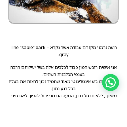
רועה גרמני מקו דם עבודה אשר נקרא – The "sable" dark
gray.
אני אישית רוכש המון כבוד לכלבים אלה בשל יעילותם הרבה
בענפי הכלבנות השונים.
כמו כן, זהו גזע אינטליגנטי מאוד שתמיד נכון לרצות את בעליו
בכל רגע נתון.
מאידך, ללא תרגול נכון, הרועה הגרמני יכול להפוך לאגרסיבי
מאוד ובלתי נשלט!
אני בהחלט ממליץ לשקול בכובד ראש אימוץ של כלב מגזע
שכזה.