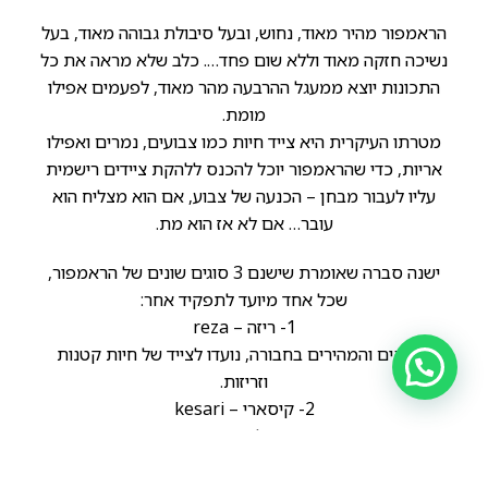
הראמפור מהיר מאוד, נחוש, ובעל סיבולת גבוהה מאוד, בעל
נשיכה חזקה מאוד וללא שום פחד…. כלב שלא מראה את כל
התכונות יוצא ממעגל ההרבעה מהר מאוד, לפעמים אפילו
מומת.
מטרתו העיקרית היא צייד חיות כמו צבועים, נמרים ואפילו
אריות, כדי שהראמפור יוכל להכנס ללהקת ציידים רישמית
עליו לעבור מבחן – הכנעה של צבוע, אם הוא מצליח הוא
עובר… אם לא אז הוא מת.
ישנה סברה שאומרת שישנם 3 סוגים שונים של הראמפור,
שכל אחד מיועד לתפקיד אחר:
1- ריזה – reza
הקטנים והמהירים בחבורה, נועדו לצייד של חיות קטנות
וזריזות.
2- קיסארי – kesari
הנדיר ואגרסיבי בחבורה, בעל שיער ארוך, אהוב מאוד כי נראה
אצילי יותר ונדיר מאוד לכן מהווה סטטוס גבוה יותר.