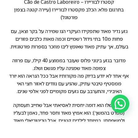
קסטרו לבוריירו – Cão de Castro Laboreiro
בתרגום מלא: הכלב מקסטרו לבוריירו (עיירה קטנה בצפון
פורטוגל)
גזע נדיר מאוד שתפקידו העיקרי הנו שמירה על בקר וצאן, עם
פחות מ10 בתי גידול רשמיים וכמה מאות כלבים פזורים
בעולם, אך עתיק מאוד שאומץ ליבו מוזכר בספרות פורטוגזית.
מדובר בגזע בינוני פלוס שעובר בממוצע 40 קילו, עם פרווה
צפופה מאוד שמגינה עליו מגשם ושלג.
אף אחד לא יודע בדיוק מה מקורותיו אבל ככל הנראה הוא יורד
ממסטיף טיבטי עתיק, שהגיע עם נוודים לאזור חצי האי
האיבירי, והתערבב עם גזעים מקומיים לפני אלפי שנים.
באופי שלו הוא דומה יחסית לאסיאתי אבל שחייב תעסוקה
(מפרט בהמשך): הוא אמיץ מאוד וחסר פחד, נאמן לבעליו
ולמשפחתו, במיוחד לילדים קטנים, אבל טריטוריאלי מאוד
ורוב הסיכויים שיהיה אגרסיבי לזרים. הוא חייב אילוף מגיל צעיר
ומשמעת קפדנית אבל לא חייבים לאלף אותו לשמירה, הוא