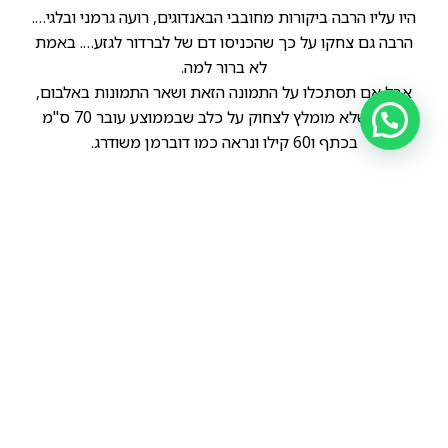
היו עליו הרבה ביקורות מחובבי הבאנדוגים, רועה גרמני ובלגי….
הרבה גם צחקו על כך שהכניסו דם של לברדור לגזע…. באמת
לא ברור למה.
אבל אם תסתכלו על התמונה הזאת ושאר התמונות באלבום,
תבינו שלא מומלץ לצחוק על כלב שבממוצע עובר 70 ס"מ
בכתף ו60 קילו ונראה כמו דוברמן משודרג.
הקודם
הבא
קאניס פנתר – Canis Panther
קאניס פנתר – canis panther