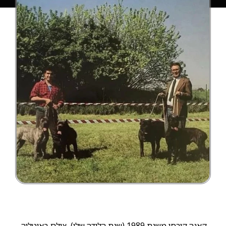
קאנה קורסו משנת 1989 (שנת הלידה שלי), צולם באיטליה.