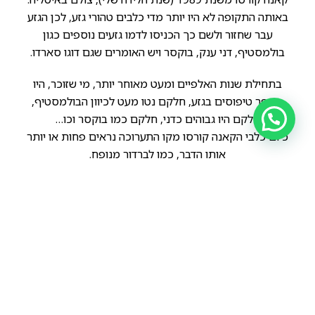
באותה התקופה לא היו יותר מדי כלבים טהורי גזע, לכן הגזע
עבר שחזור ולשם כך הכניסו לדמו גזעים נוספים כגון
בולמסטיף, דני ענק, בוקסר ויש האומרים שגם דוגו סארדו.
בתחילת שנות האלפיים ומעט מאוחר יותר, מי שזוכר, היו
מספר טיפוסים בגזע, חלקם נטו מעט לכיוון הבולמסטיף,
חלקם היו גבוהים כדני, חלקם כמו בוקסר וכו…
כיום כלבי הקאנה קורסו מקו התערוכה נראים פחות או יותר
אותו הדבר, כמו לברדור מנופח.
הקודם
הבא
קאנה קורסו משנת 1990.
מה קרה לכלבי הקאנה קורסו??