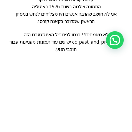
התמונה צולמה בשנת 1976 באיטליה.
אני לא חושב שהרבה אנשים היו מצליחים לנחש בניסיון
הראשון שמדובר בקאנה קורסו.
לא מאמינים?! כנסו לפרופיל האינסטגרם הזה
@cc_past_and_present יש שם עוד תמונות מעניינות עבור
חובבי הגזע.
הקודם
הבא
ציור עתיק זה ממחיש את המראה של הקאנה קורסו המקורי…
ציור המתאר את מופעי כלבי הקאנה קורסו במרוץ הזמן.