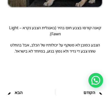
קאנה קורסו בצבע חום בהיר (באנגלית הצבע נקרא – Light
Fawn).
הצבע כמובן לא משקף על יכולותיו של הכלב, אבל בהחלט
שזהו צבע די נדיר ולא נפוץ בגזע, במיוחד לא בישראל.
הקודם
הבא
מה קרה לכלבי הקאנה קורסו??
הקאנה קורסו שלפניכם עונה לשם – סאן ג'ובאני רוטונדו.