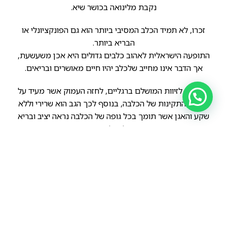
נקבת מלינואה בכושר שיא.
זכרו, לא תמיד הכלב המסיבי ביותר הוא גם הפונקציונלי או
הבריא ביותר.
התופעה הישראלית לאהוב כלבים גדולים היא אכן משעשעת,
אך הדבר אינו מחייב שלכלב יהיו חיים מאושרים ובריאים.
שימו לב לזיוות המושלם ברגליים, לחזה העמוק אשר מעיד על
הראות התקינות של הכלבה, בנוסף לכך הגב הוא שרירי וללא
שקע והאגן אשר תומך בכל גופה של הכלבה נראה יציב ובריא
להפליא.
הקודם
הבא
אולי המלינואה הכי יפה שראיתי…
לגזע המלינואה היתרונות רבים אשר מבטיחים לו מקום קבוע ביחידות הטובות ביותר של צבאות בעולם כולו ובצה"ל בפרט.