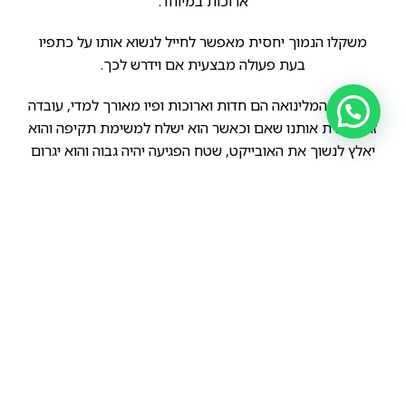
ארוכות במיוחד.
משקלו הנמוך יחסית מאפשר לחייל לנשוא אותו על כתפיו
בעת פעולה מבצעית אם וידרש לכך.
שיניו של המלינואה הם חדות וארוכות ופיו מאורך למדי, עובדה
זו מלמדת אותנו שאם וכאשר הוא ישלח למשימת תקיפה והוא
יאלץ לנשוך את האובייקט, שטח הפגיעה יהיה גבוה והוא יגרום
לו לאיבוד דם מירבי.
אתלטיות, המלינואה הוא פשוט אתלט.
הוא יכול לבצע כמעט כל משימה אקרובטית בקלות.
הדבר מאפשר לחיילנו לעבוד יחד עם המלינואה בכל תנאי
שטח אפשריים.
לכל הכתוב לעיל תוסיפו שני תכונות מפתח בדמותם של –
אינטליגנצית אילוף גבוהה והרצון לרצות את הבעלים ותקבלו
כלב על, ששמו הוא מלינואה.