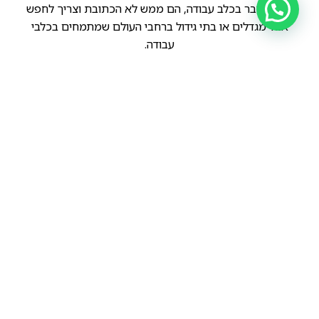
ואם מדובר בכלב עבודה, הם ממש לא הכתובת וצריך לחפש
אצל מגדלים או בתי גידול ברחבי העולם שמתמחים בכלבי
עבודה.
נחזור למלינואה.
כשמדובר בגזע הנ"ל, ברוב המקרים "רמה גבוהה" תאפיין כלב
עם יצרים מפותחים וטמפרמנט חריף במיוחד.
מבנה הכלבים תואם עבודה, ככה שהצבע לא ממש מעניין
אלא רק הקונפורמציה של הכלבים.
לכן זה מאוד מצחיק לחפש כלב עבודה ע"פ צבעים.
הקודם
הבא
רועה בלגי מטיפוס מלינואה בצבע שחור.
עוד אדם שהביא מלינואה ולא ממש הבין לאן הוא נכנס (חוץ מלמוסך כמובן).