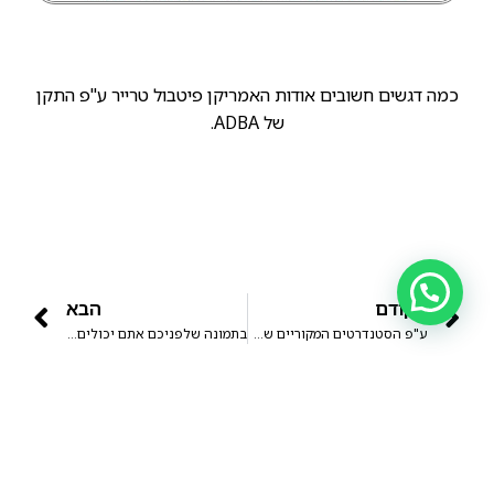
כמה דגשים חשובים אודות האמריקן פיטבול טרייר ע"פ התקן
של ADBA.
הקודם
הבא
ע"פ הסטנדרטים המקוריים של גזע האמריקן פיטבול טרייר, חל איסור מוחלט על כלבים להציג התנהגות אגרסיבית כלפי בני אדם!
בתמונה שלפניכם אתם יכולים לראות את ג'ק דמפסי ( Jack Dempsey) מתאגף אגדי במשקל כבד אשר היה ידוע בסגנון ההתקפי שלו יחד עם כלב הפיטבול שלו.