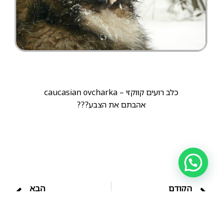
כלב רועים קווקזי – caucasian ovcharka
אהבתם את הצבע???
הקודם
הבא
רועה קווקזי מודרני.
זוכרים את מולי הקטן?