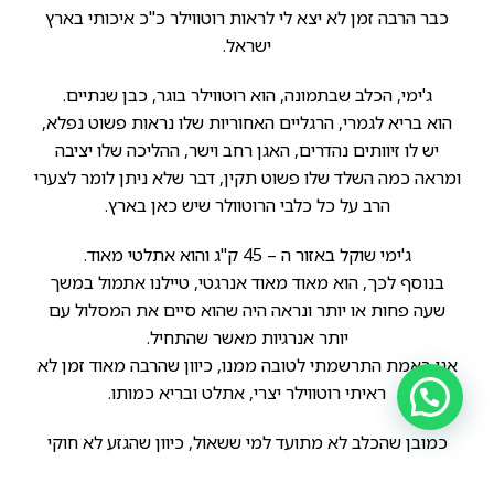
כבר הרבה זמן לא יצא לי לראות רוטווילר כ"כ איכותי בארץ
ישראל.
ג'ימי, הכלב שבתמונה, הוא רוטווילר בוגר, כבן שנתיים.
הוא בריא לגמרי, הרגליים האחוריות שלו נראות פשוט נפלא,
יש לו זיוותים נהדרים, האגן רחב וישר, ההליכה שלו יציבה
ומראה כמה השלד שלו פשוט תקין, דבר שלא ניתן לומר לצערי
הרב על כל כלבי הרוטוולר שיש כאן בארץ.
ג'ימי שוקל באזור ה – 45 ק"ג והוא אתלטי מאוד.
בנוסף לכך, הוא מאוד מאוד אנרגטי, טיילנו אתמול במשך
שעה פחות או יותר ונראה היה שהוא סיים את המסלול עם
יותר אנרגיות מאשר שהתחיל.
אני באמת התרשמתי לטובה ממנו, כיוון שהרבה מאוד זמן לא
ראיתי רוטווילר יצרי, אתלט ובריא כמותו.
כמובן שהכלב לא מתועד למי ששאול, כיוון שהגזע לא חוקי
בארץ ישראל, לכן גם לא ניתן יהיה להתחייב שהגורים שלו יצאו