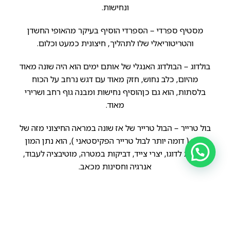
ונחישות.
מסטיף ספרדי – הספרדי הוסיף בעיקר מהאופי החשדן
והטריטוריאלי שלו לתהליך, חיצונית כמעט וכלום.
בולדוג – הבולדוג האנגלי של אותם ימים הוא היה שונה מאוד
מהיום, כלב נחוש, חזק מאוד עם דגש נרחב על הכוח
בלסתות, הוא גם כןהוסיף נחישות ומבנה גוף רחב ושרירי
מאוד.
בול טרייר – הבול טרייר של אז שונה במראה החיצוני מזה של
היום ( דומה יותר לבול טרייר הפקיסטאני ), הוא נתן המון
נחישות לדוגו, יצרי צייד, דביקות במטרה, מוטיבציה לעבוד,
אנרגיה וחסינות מכאב.
מסטיף קורדובה (גזע שנכחד) Viejo de perro pelea – הוא
היה הבסיס לכל ההכלאות, גזע אגרסיבי מאוד באופיו, מסופר
על גזע זה, שהוא היה מאוד אגרסיבי לכלבים ובעלי חיים
בעיקר, לא היה אפשר לזווג בין זכר לנקבה מהסיבה שהם היו