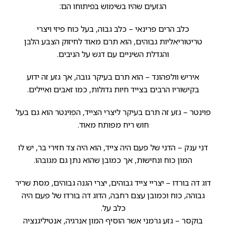
הגזעים שהיו בשימוש בפיתוחו הם:
כלב הרים פרינאי – כלב גבוה, בעל כוח פיזי ויצרי
טריטוריאליות גבוהים, הוא תרם מאוד לחיזוק הצבע הלבן
והגדלת השיניים עם דגש על הניבים.
איריש וולפהונד – הוא תרם בעיקר גובה, אך גזע זה ידוע
בקישוריו הרבים בצייד חיות גדולות, כמו זאבים ואיילים.
פוינטר – גזע זה תרם בעיקר ליצרי הצייד, הפוינטר הוא גם בעל
חוש ריח מפותח מאוד.
דני ענק – הדני של פעם היה צייד, הוא היה צד חזירי בר, יש לו
המון כוח ונחישות, אך כמובן שהוא נתן גם מגובהו.
דוג דה בורדו – יצריי צייד גבוהים, יצרי הגנה גבוהים, מסת שריר
גבוהה, כוח וכמובן עצם רחבה, הדוג דה בורדו של פעם היה
כלב על.
בוקסר – גזע גרמני אשר הוסיף המון אנרגיה, אנטיליגנציה