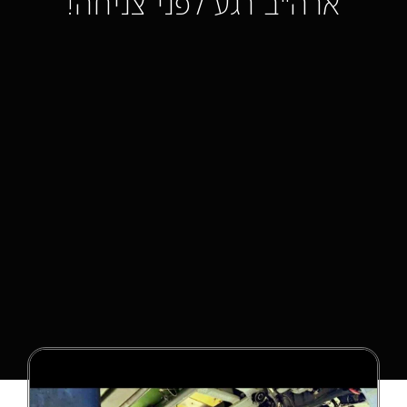
ארה"ב רגע לפני צניחה!