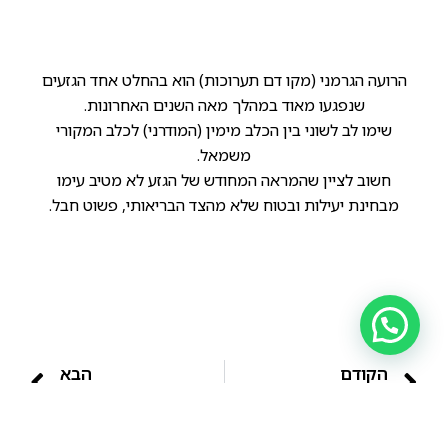
הרועה הגרמני (מקו דם תערוכות) הוא בהחלט אחד הגזעים
שנפגעו מאוד במהלך מאה השנים האחרונות.
שימו לב לשוני בין הכלב מימין (המודרני) לכלב המקורי
משמאל.
חשוב לציין שהמראה המחודש של הגזע לא מטיב עימו
מבחינת יעילות ובטוח שלא מהצד הבריאותי, פשוט חבל.
הקודם
הבא
רועה גרמני מקו דם עבודה.
אתם אומנם רגילים לראות את הרועה הגרמני במגוון תפקידים צבאיים, אך כפי שרומז שמו, במקור הוא שימש ככלב רועים מוצלח מאוד.