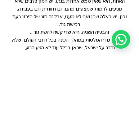
האחת, היא שאין ממש אחדות בגזע, יש המון כלבים שלא
מגיעים לרמות שמצפים מהם, גם חזותית וגם בעבודה.
נכון, יש כאלה שכן ואף לא מעט, אבל זה סוג של סיכון בעת
רכישת גור.
והבעיה השניה, היא שדי קשה להשיג גור…
אין יותר מדי המלטות במהלך השנה בכל רחבי העולם, שלא
נדבר על ישראל, שכאן בכלל עוד לא הגיע הגזע.
הקודם
הבא
קאניס פנתר – Canis Panther
קבליר ספניאל קינג צ'ארלס – Cavalier spaniel king charles