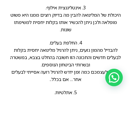
3. אינטליגנצית אילוף.
היכולת של המלינואה להבין מה בדיוק רוצים ממנו היא פשוט
מופלאה ולכן ניתן להכשיר אותו בקלות יחסית למשימתו
שונות.
4. החלפת בעלים.
להבדיל מהמון גזעים, ניתן להרגיל מלינואה יחסית בקלות
לבעלים חדשים והתכונה הזו חשובה בהחלט בצבא, במשטרה
ובשרותי הביטחון הנוספים.
דמיינו לעצמכם כמה זמן ידרש להרגיל רועה אסייתי לבעלים
אחר… אם בכלל..
5. אתלטיות.
המלינואה הוא האתלטי וגמיש והדבר מקל עליו בזמן העבודה
ומקנה לו היתרון על לא מעט גזעים.
6. שקט.
ביחס לגזעים אחרים עם תכונות דומות, המלינואה לא מרעיש