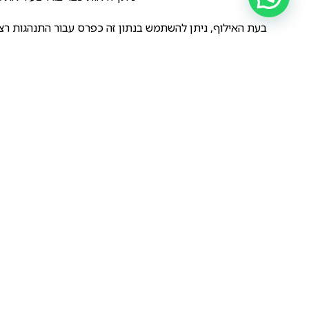
בעת האילוף, ניתן להשתמש בנתון זה כפרס עבור התנהגות רצו
ע"י מתן פפירול
עוד דבר שיש להתחשב בו – אם הכלב נושך אתכם או את בני
ימשיך את הפעולה כיוון 
ניתן ע"י עבודה נכונה לתעל את הנשיכות ולגרו
הקודם
נקבת מלינואה בכושר מצויין.