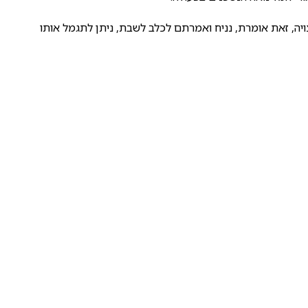
יה, זאת אומרת, נניח ואמרתם לכלב לשבת, ניתן לתגמל אותו
, חבל וכדומה.
 הבית הנוספים ואתם בוחרים "להתעלם" סביר להניח שהכלב
שהוא נהנה מהאקט עצמו.
ם למלינואה לעשות המון עבור חיזוק חיובי זה.
בשנים האחרונות גזע המלינואה תופס יותר וי