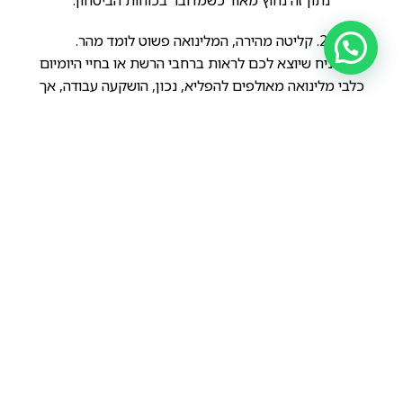
נתון זה נחוץ מאוד כשמדובר בכוחות הביטחון.
2. קליטה מהירה, המלינואה פשוט לומד מהר.
אני מניח שיוצא לכם לראות ברחבי הרשת או בחיי היומיום
כלבי מלינואה מאולפים להפליא, נכון, הושקעה עבודה, אך
צריך להתחשב בנתון שהמלינואה פשוט לומד מהר.
נתון זה מוערך מאוד ע"י כוחות הביטחון.
3. גודל, המלינואה לא גדול מדי ולא קטן מדי.
אם הוא היה גדול הוא היה דורש המון מזון והיה מקשה על
התנועה בשטח (אני רוצה לראות חייל עם רועה אסייתי על
הכתף )
לעומת זאת, אם הוא היה קטן מדי הוא לא היה מצליח לנטרל
אובייקט…
4. הרצון לקבל, מלינואה פשוט רוצה לרצות את בעליו.
תארו לעצמכם כלב עצמאי בעל אופי פרימיטיבי וישרדותי ננהג
ע"י חייל…
אומנם זה אפשרי, אך זה מסרבל את העבודה ומאריך את זמן