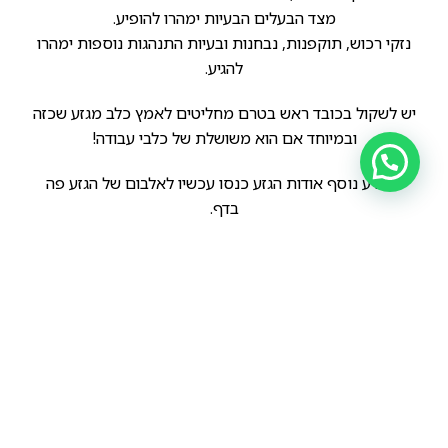
מצד הבעלים הבעיות ימהרו להופיע.
נזקי רכוש, תוקפנות, נבחנות ובעיות התנהגות נוספות ימהרו
להגיע.
יש לשקול בכובד ראש בטרם מחליטים לאמץ כלב מגזע שכזה
ובמיוחד אם הוא משושלת של כלבי עבודה!
למידע נוסף אודות הגזע כנסו עכשיו לאלבום של הגזע פה
בדף.
הקודם
הבא
אם ליחידת האבטחה היעילה הזאת לא מגיע לייק אז למי כן???
אולי המלינואה הכי יפה שראיתי…