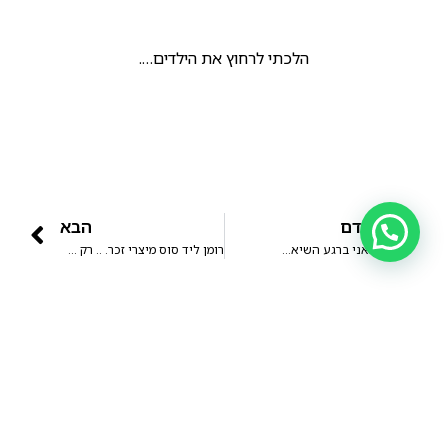
הלכתי לרחוץ את הילדים….
הקודם
הבא
ג'ובאני ברגע השיא…
רומן ליד סוס מיצרי זכר. .. רק תבינו את הגודל שלו.
© כל הזכויות שמורות ל מידן כחלון |
עיצוב UX/UI ובניית אתרים - סטודיו
פרץ