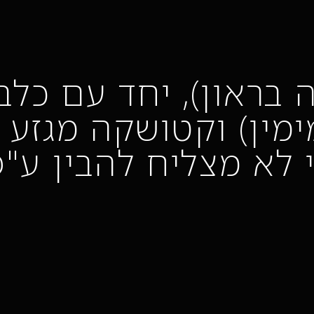
 בראון), יחד עם כלבי
ימין) וקטושקה מגזע 
 לא מצליח להבין ע"פ