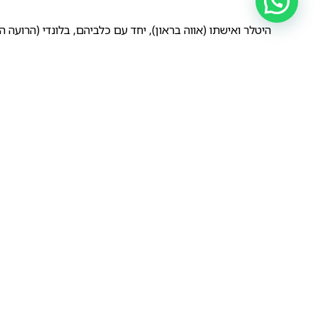
היטלר ואישתו (אווה בראון), יחד עם כלביהם, בלונדי (הרועה 
לא מצליח להבין
שימו לב לשוני בין הרועה הגרמני של שנות ה40 המוקדמות לבין הרועה הגרמני של ימינו…
תראו עד כמה מבנה הגוף של 
מעניין איזה 
האם היא הייתה חיילת כמו בצבא של הבעלים שלה, או שאולי 
מפונק
הקודם