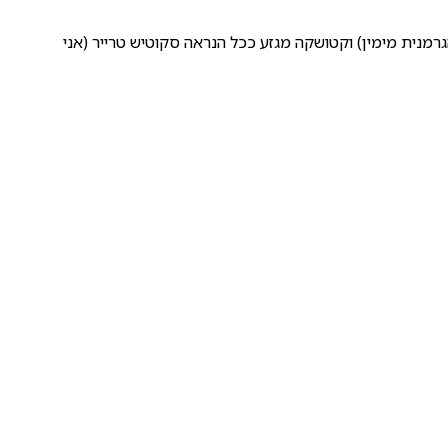
הגרמנית מימין) וקטושקה מגזע ככל הנראה סקוטיש טרייר (אני
 ע"פ התמונה).
"בלונדי" הוא יציב ומאוזן.
אופי היה לה?
היטלר היה בורח אליה בסוף היום כנקודת מפלט והיא הייתה
ת….?