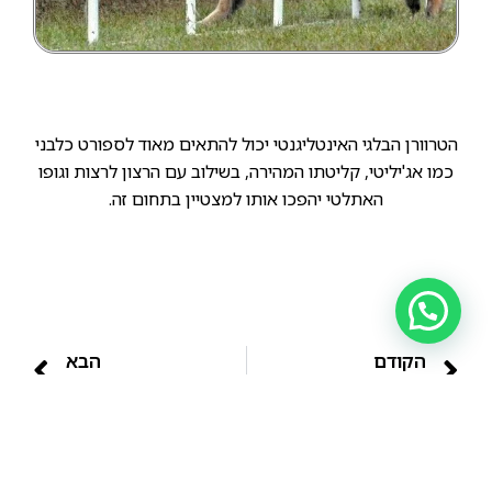
הטרוורן הבלגי האינטליגנטי יכול להתאים מאוד לספורט כלבני
כמו אג'יליטי, קליטתו המהירה, בשילוב עם הרצון לרצות וגופו
האתלטי יהפכו אותו למצטיין בתחום זה.
הקודם
הבא
להזכירכם רועה בלגי הינו שם הגזע ותחתיו קיימים 4 תתי גזע: מלינואה, טרוורן, לקינואה וגרוננדל, לאמרות שנראה שבארץ רוב האנשים משייכים את השם "רועה בלגי" ישירות למלינואה, שהוא הנפוץ ביותר.
גור מגזע רועה בלגי מטיפוס טרוורן.