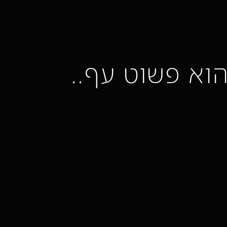
וא פשוט עף..