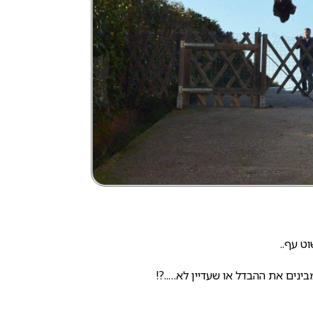
ט עף..
ינים את ההבדל או שעדיין לא…..?!
ת גידול בלינק המצורף.