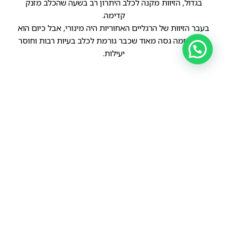
בגדול, הזיוות מקנה לכלב היתרון רב בשעה שהכלב מזנק
קדימה.
בעבר הזיוות של הרגליים האחוריות היה מינורי, אבל כיום הוא
בעל הגזמה גסה מאוד שכבר גורמת לכלב בעיות רבות וחוסר
יעילות.
הקודם
הבא
בתמונות ניתן לראות את השינוי באגן האחורי של גזע הרועה הגרמני משנת 1899 עד שנת 2007 ( התמונה האחרונה היא בצחוק כמובן).
איתי יוחנן וסטאר..