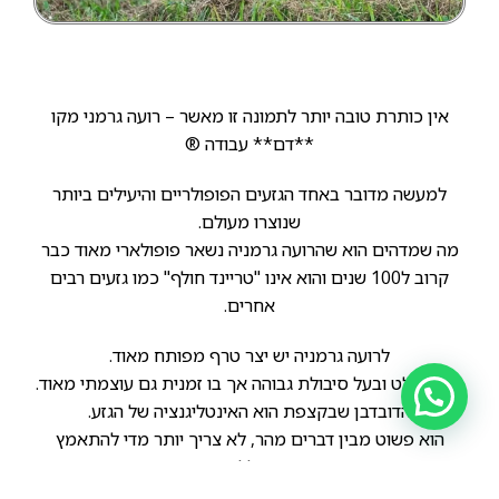
אין כותרת טובה יותר לתמונה זו מאשר – רועה גרמני מקו
**דם** עבודה ®️
למעשה מדובר באחד הגזעים הפופולריים והיעילים ביותר
שנוצרו מעולם.
מה שמדהים הוא שהרועה גרמניה נשאר פופולארי מאוד כבר
קרוב ל100 שנים והוא אינו "טריינד חולף" כמו גזעים רבים
אחרים.
לרועה גרמניה יש יצר טרף מפותח מאוד.
הוא אתלט ובעל סיבולת גבוהה אך בו זמנית גם עוצמתי מאוד.
הדובדבן שבקצפת הוא האינטליגנציה של הגזע.
הוא פשוט מבין דברים מהר, לא צריך יותר מדי להתאמץ
כאשר רוצים ללמדו דבר מה.